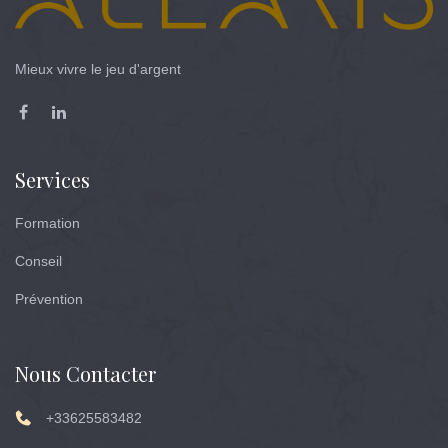
Mieux vivre le jeu d'argent
Services
Formation
Conseil
Prévention
Nous Contacter
+33625583482