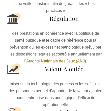
une veille constante afin de garantir les « best
practices »
Régulation
des prestations en cohérence avec la politique de
santé publique et le cadre de référence pour la
prévention du jeu excessif et pathologique prévu par
les dispositions légales et contrôlé annuellement par
l’
Autorité Nationale des Jeux (ANJ)
.
Valeur Ajoutée
miser sur la technologie des process et les soft skills
des personnes permet d’apporter de la valeur ajoutée
pour l’entreprise dans une logique d’efficacité
opérationnelle